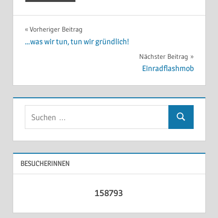
Beitragsnavigation
Vorheriger Beitrag
…was wir tun, tun wir gründlich!
Nächster Beitrag
Einradflashmob
Suchen
Suchen
nach:
BESUCHERINNEN
158793