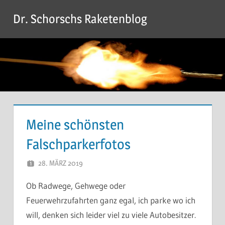
Zum
Dr. Schorschs Raketenblog
Inhalt
springen
Meine schönsten
Falschparkerfotos
28. MÄRZ 2019
DR. SCHORSCH
Ob Radwege, Gehwege oder
Feuerwehrzufahrten ganz egal, ich parke wo ich
will, denken sich leider viel zu viele Autobesitzer.