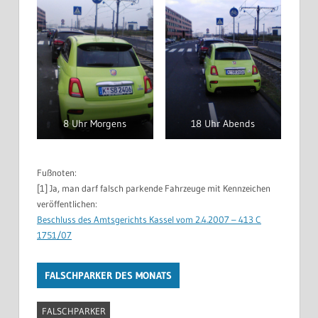
8 Uhr Morgens
18 Uhr Abends
Fußnoten:
[1] Ja, man darf falsch parkende Fahrzeuge mit Kennzeichen
veröffentlichen:
Beschluss des Amtsgerichts Kassel vom 2.4.2007 –
413 C
1751/07
FALSCHPARKER DES MONATS
FALSCHPARKER