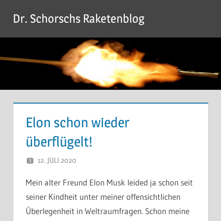
Zum
Dr. Schorschs Raketenblog
Inhalt
springen
Elon schon wieder
überflügelt!
12. JULI 2020
DR. SCHORSCH
Mein alter Freund Elon Musk leided ja schon seit
seiner Kindheit unter meiner offensichtlichen
Überlegenheit in Weltraumfragen. Schon meine